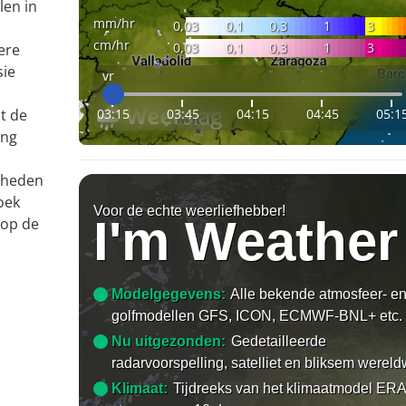
len in
mm/hr
0,03
0,1
0,3
1
3
cm/hr
0,03
0,1
0,3
1
3
ere
sie
vr
03:15
03:45
04:15
04:45
05:1
t de
ing
gheden
oek
Voor de echte weerliefhebber!
I'm Weather
 op de
Modelgegevens:
Alle bekende atmosfeer- e
golfmodellen GFS, ICON, ECMWF-BNL+ etc.
Nu uitgezonden:
Gedetailleerde
radarvoorspelling, satelliet en bliksem wereld
Klimaat:
Tijdreeks van het klimaatmodel ERA