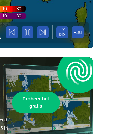
10
30
10
30
1x
+3u
5
n
Probeer het
gratis
wijd.
5 in