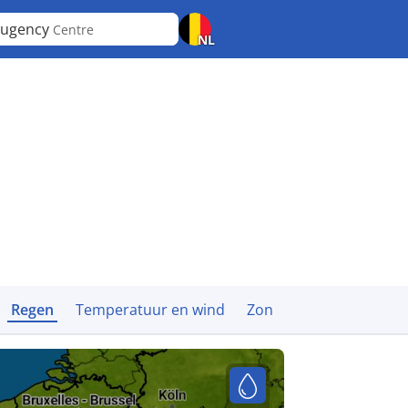
augency
Centre
NL
Regen
Temperatuur en wind
Zon