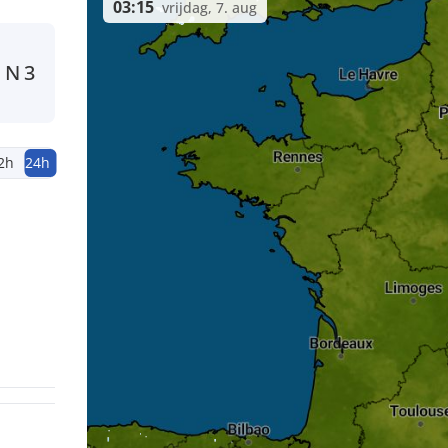
03:15
vrijdag, 7. aug
N
3
2h
24h