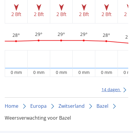
2 Bft
2 Bft
2 Bft
2 Bft
2 Bft
2 Bf
29°
29°
29°
28°
28°
25°
0 mm
0 mm
0 mm
0 mm
0 mm
0 m
14 dagen
Home
Europa
Zwitserland
Bazel
Weersverwachting voor Bazel