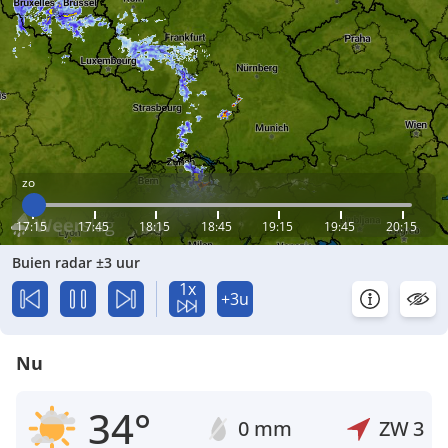
zo
17:15
17:45
18:15
18:45
19:15
19:45
20:15
Buien radar ±3 uur
1x
+3u
Nu
34°
0 mm
ZW
3