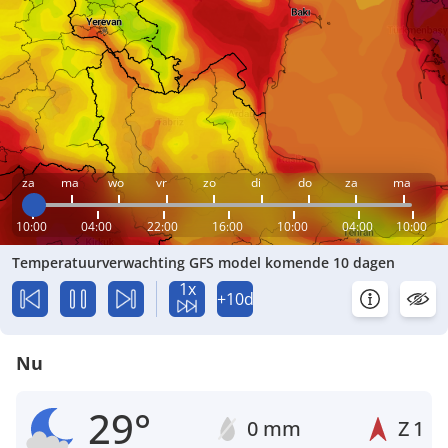
za
ma
wo
vr
zo
di
do
za
ma
10:00
04:00
22:00
16:00
10:00
04:00
10:00
Temperatuurverwachting GFS model komende 10 dagen
1x
+10d
Nu
29°
0 mm
Z
1