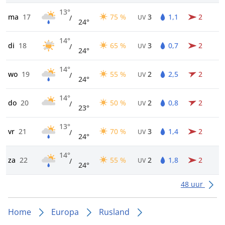
13°
ma
17
75 %
3
1,1
2
/
UV
24°
14°
di
18
65 %
3
0,7
2
/
UV
24°
14°
wo
19
55 %
2
2,5
2
/
UV
24°
14°
do
20
50 %
2
0,8
2
/
UV
23°
13°
vr
21
70 %
3
1,4
2
/
UV
24°
14°
za
22
55 %
2
1,8
2
/
UV
24°
48 uur
Home
Europa
Rusland