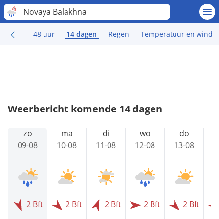
Novaya Balakhna
48 uur
14 dagen
Regen
Temperatuur en wind
Weerbericht komende 14 dagen
zo
ma
di
wo
do
09-08
10-08
11-08
12-08
13-08
1
2 Bft
2 Bft
2 Bft
2 Bft
2 Bft