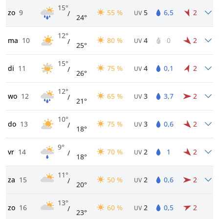
15°
zo
9
55 %
5
6,5
2
/
UV
24°
12°
ma
10
80 %
4
0
2
/
UV
25°
15°
di
11
75 %
4
0,1
2
/
UV
26°
12°
wo
12
65 %
3
3,7
2
/
UV
21°
10°
do
13
75 %
3
0,6
2
/
UV
18°
9°
vr
14
70 %
2
1
2
/
UV
18°
11°
za
15
50 %
2
0,6
2
/
UV
20°
13°
zo
16
60 %
2
0,5
2
/
UV
23°