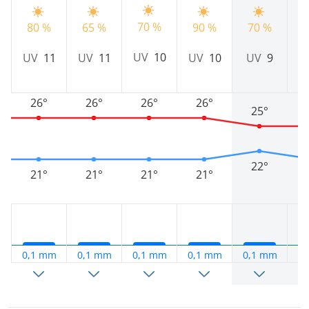
70 %
80 %
65 %
90 %
70 %
7
UV
10
UV
11
UV
11
UV
10
UV
9
26°
26°
26°
26°
25°
22°
21°
21°
21°
21°
0,1 mm
0,1 mm
0,1 mm
0,1 mm
0,1 mm
0