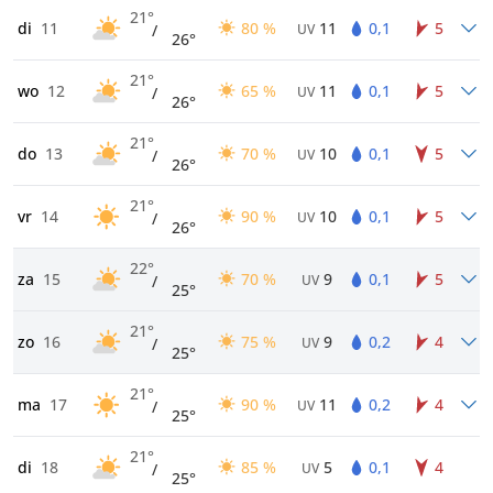
21°
di
11
80 %
11
0,1
5
/
UV
26°
21°
wo
12
65 %
11
0,1
5
/
UV
26°
21°
do
13
70 %
10
0,1
5
/
UV
26°
21°
vr
14
90 %
10
0,1
5
/
UV
26°
22°
za
15
70 %
9
0,1
5
/
UV
25°
21°
zo
16
75 %
9
0,2
4
/
UV
25°
21°
ma
17
90 %
11
0,2
4
/
UV
25°
21°
di
18
85 %
5
0,1
4
/
UV
25°