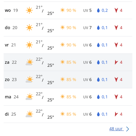
21°
wo
19
90 %
5
0,2
4
/
UV
25°
21°
do
20
90 %
7
0,1
4
/
UV
25°
21°
vr
21
90 %
6
0,1
4
/
UV
25°
22°
za
22
85 %
6
0,1
4
/
UV
25°
22°
zo
23
85 %
6
0,1
4
/
UV
25°
22°
ma
24
85 %
6
0,1
4
/
UV
25°
22°
di
25
85 %
6
0,1
4
/
UV
25°
48 uur