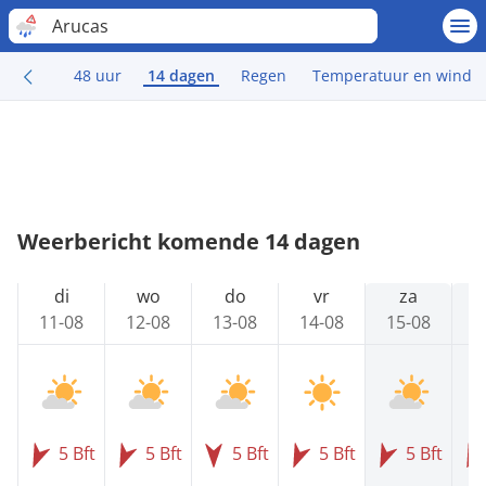
Arucas
48 uur
14 dagen
Regen
Temperatuur en wind
Weerbericht komende 14 dagen
di
wo
do
vr
za
11-08
12-08
13-08
14-08
15-08
1
5 Bft
5 Bft
5 Bft
5 Bft
5 Bft