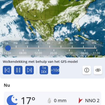
za
ma
wo
vr
zo
di
do
za
ma
14:00
08:00
02:00
20:00
14:00
08:00
11:00
Wolkendekking met behulp van het GFS-model
1x
+10d
Nu
17°
0 mm
NNO
2