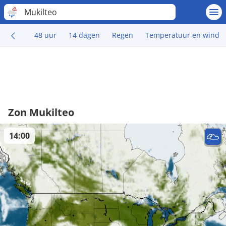
Mukilteo
48 uur
14 dagen
Regen
Temperatuur en wind
Zon Mukilteo
14:00