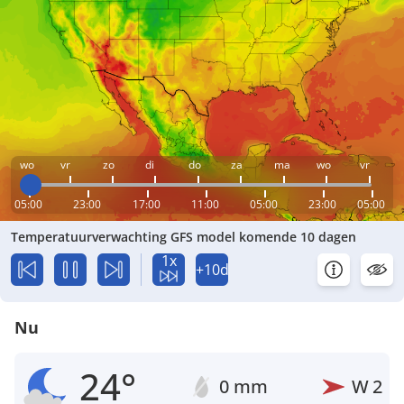
wo
vr
zo
di
do
za
ma
wo
vr
05:00
23:00
17:00
11:00
05:00
23:00
05:00
Temperatuurverwachting GFS model komende 10 dagen
1x
+10d
Nu
24°
0 mm
W
2