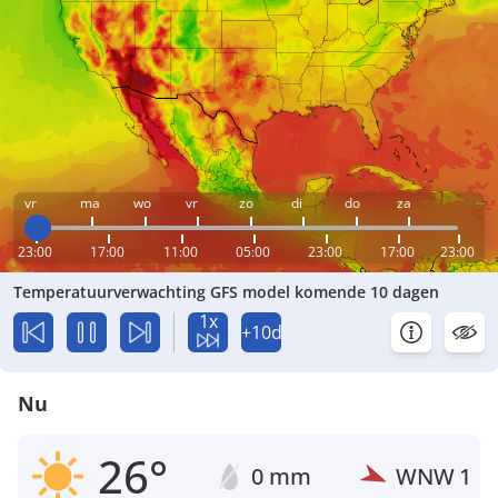
vr
ma
wo
vr
zo
di
do
za
23:00
17:00
11:00
05:00
23:00
17:00
23:00
Temperatuurverwachting GFS model komende 10 dagen
1x
+10d
Nu
26°
0 mm
WNW
1