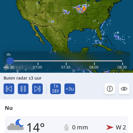
do
06:30
07:00
07:30
08:00
08:30
Buien radar ±3 uur
1x
+3u
Nu
14°
0 mm
W
2