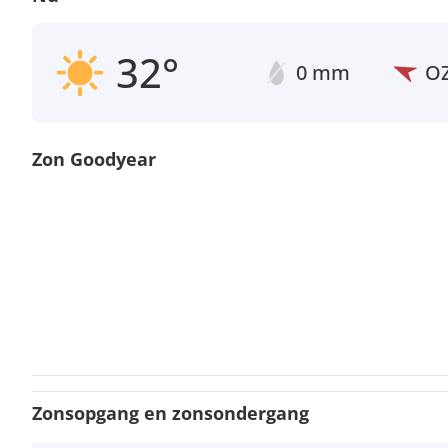
32°
0 mm
O
Zon Goodyear
Zonsopgang en zonsondergang