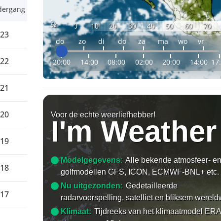
dergang
%
0
10
20
30
40
50
60
70
:23
do
zo
di
do
za
ma
wo
vr
:22
20:00
14:00
08:00
02:00
20:00
14:00
17
:21
:20
Voor de echte weerliefhebber!
I'm Weather
:19
Modelgegevens:
Alle bekende atmosfeer- e
:18
golfmodellen GFS, ICON, ECMWF-BNL+ etc.
Nu uitgezonden:
Gedetailleerde
:17
radarvoorspelling, satelliet en bliksem wereld
Klimaat:
Tijdreeks van het klimaatmodel ERA