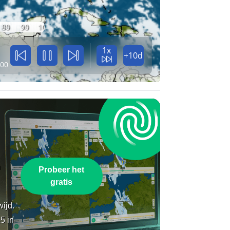
80
90
100
1x
+10d
:00
n
Probeer het
gratis
wijd.
5 in