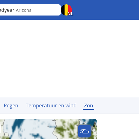
odyear
Arizona
NL
Regen
Temperatuur en wind
Zon