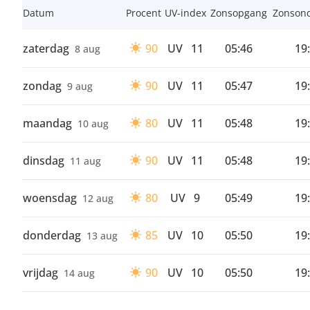
Datum
Procent
UV-index
Zonsopgang
Zonson
zaterdag
90
UV
11
05:46
19
8 aug
zondag
90
UV
11
05:47
19
9 aug
maandag
80
UV
11
05:48
19
10 aug
dinsdag
90
UV
11
05:48
19
11 aug
woensdag
80
UV
9
05:49
19
12 aug
donderdag
85
UV
10
05:50
19
13 aug
vrijdag
90
UV
10
05:50
19
14 aug