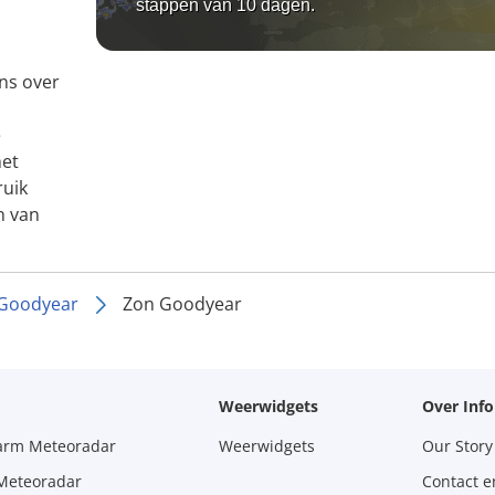
stappen van 10 dagen.
ns over
e
het
ruik
n van
Goodyear
Zon Goodyear
Weerwidgets
Over Inf
larm Meteoradar
Weerwidgets
Our Story
 Meteoradar
Contact e