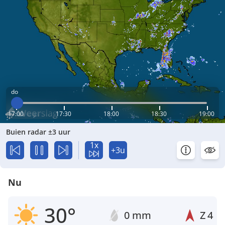
do
17:00
17:30
18:00
18:30
19:00
Buien radar ±3 uur
1x
+3u
Nu
30°
0 mm
Z
4