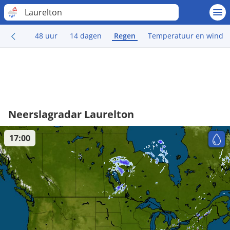
Laurelton
48 uur
14 dagen
Regen
Temperatuur en wind
Neerslagradar Laurelton
17:00