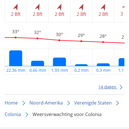
3 Bf
2 Bft
2 Bft
2 Bft
2 Bft
2 Bft
33°
32°
30°
29°
28°
27°
22,36 mm
0,66 mm
1,93 mm
0,2 mm
0,3 mm
1,1 
14 dagen
Home
Noord-Amerika
Verenigde Staten
Colonia
Weersverwachting voor Colonia