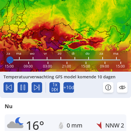
za
ma
wo
vr
zo
di
do
za
ma
15:00
09:00
03:00
21:00
15:00
09:00
15:00
Temperatuurverwachting GFS model komende 10 dagen
1x
+10d
Nu
16°
0 mm
NNW
2