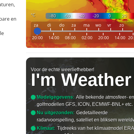
aturen,
°C
-80
-60
-40
-20
0
20
bare en
za
di
do
za
ma
wo
vr
zo
le
20:00
14:00
08:00
02:00
20:00
14:00
20
Voor de echte weerliefhebber!
I'm Weather
Modelgegevens:
Alle bekende atmosfeer- e
golfmodellen GFS, ICON, ECMWF-BNL+ etc.
Nu uitgezonden:
Gedetailleerde
radarvoorspelling, satelliet en bliksem wereld
Klimaat:
Tijdreeks van het klimaatmodel ERA