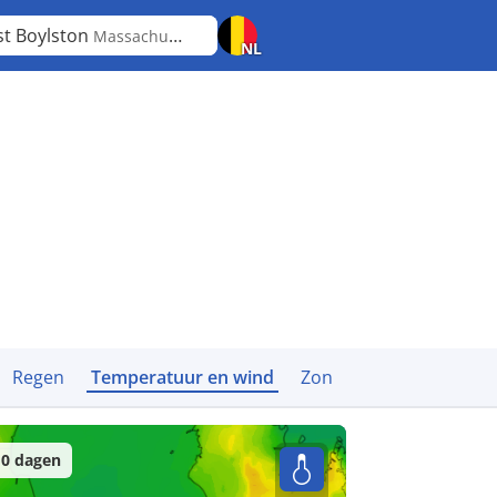
t Boylston
Massachusetts
NL
Regen
Temperatuur en wind
Zon
0 dagen