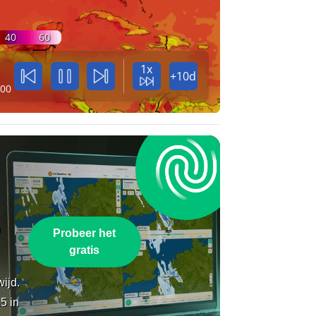
40
60
1x
+10d
:00
n
Probeer het
gratis
wijd.
5 in