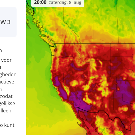
20:00
zaterdag, 8. aug
W
3
n
 voor
u
igheden
ctieve
n
 zodat
elijkse
alleen
Zo kunt