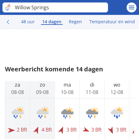
Willow Springs
48 uur
14 dagen
Regen
Temperatuur en wind
Weerbericht komende 14 dagen
za
zo
ma
di
wo
08-08
09-08
10-08
11-08
12-08
1
2 Bft
4 Bft
3 Bft
3 Bft
3 Bft