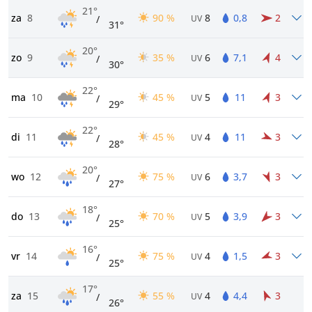
21°
za
8
90 %
8
0,8
2
/
UV
31°
20°
zo
9
35 %
6
7,1
4
/
UV
30°
22°
ma
10
45 %
5
11
3
/
UV
29°
22°
di
11
45 %
4
11
3
/
UV
28°
20°
wo
12
75 %
6
3,7
3
/
UV
27°
18°
do
13
70 %
5
3,9
3
/
UV
25°
16°
vr
14
75 %
4
1,5
3
/
UV
25°
17°
za
15
55 %
4
4,4
3
/
UV
26°