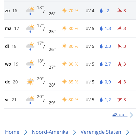
18°
zo
16
70 %
4
2
3
/
UV
26°
17°
ma
17
80 %
5
1,3
3
/
UV
25°
17°
di
18
80 %
5
2,3
3
/
UV
26°
18°
wo
19
80 %
5
2,7
3
/
UV
27°
20°
do
20
85 %
5
0,9
3
/
UV
28°
20°
vr
21
80 %
5
1,2
3
/
UV
29°
48 uur
Home
Noord-Amerika
Verenigde Staten