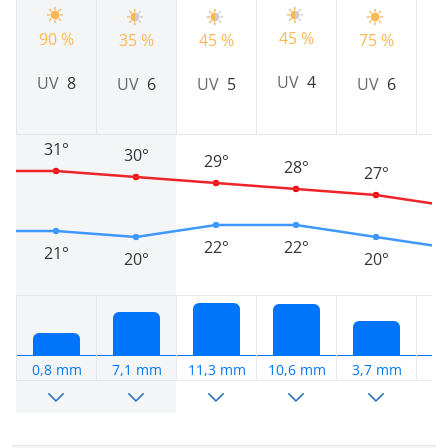
45 %
90 %
7
35 %
45 %
75 %
UV
4
UV
8
UV
6
UV
5
UV
6
31°
30°
29°
28°
27°
22°
22°
21°
20°
20°
0,8 mm
7,1 mm
11,3 mm
10,6 mm
3,7 mm
3