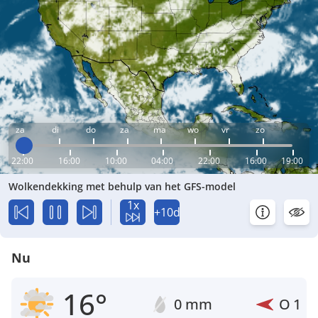
za
di
do
za
ma
wo
vr
zo
22:00
16:00
10:00
04:00
22:00
16:00
19:00
Wolkendekking met behulp van het GFS-model
1x
+10d
Nu
16°
0 mm
O
1