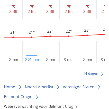
2 Bft
2 Bft
2 Bft
2 Bft
2 Bft
2 Bf
24°
23°
22°
22°
21°
21°
0 mm
0,01 mm
0 mm
0 mm
0 mm
0 m
14 dagen
Home
Noord-Amerika
Verenigde Staten
Belmont Cragin
Weersverwachting voor Belmont Cragin