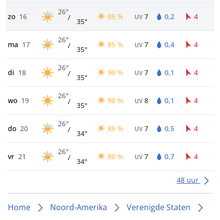
26°
zo
16
85 %
7
0,2
4
/
UV
35°
26°
ma
17
85 %
7
0,4
4
/
UV
35°
26°
di
18
90 %
7
0,1
4
/
UV
35°
26°
wo
19
90 %
8
0,1
4
/
UV
35°
26°
do
20
85 %
7
0,5
4
/
UV
34°
26°
vr
21
80 %
7
0,7
4
/
UV
34°
48 uur
Home
Noord-Amerika
Verenigde Staten