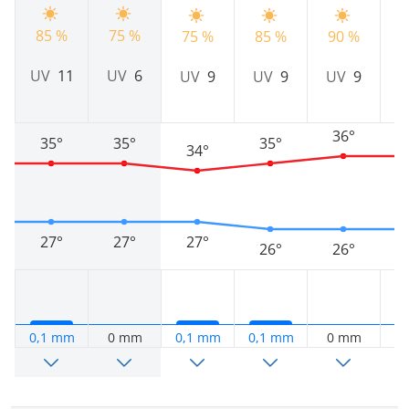
85 %
75 %
75 %
85 %
90 %
9
UV
11
UV
6
UV
9
UV
9
UV
9
U
36°
35°
35°
35°
34°
27°
27°
27°
26°
26°
0,1 mm
0 mm
0,1 mm
0,1 mm
0 mm
0