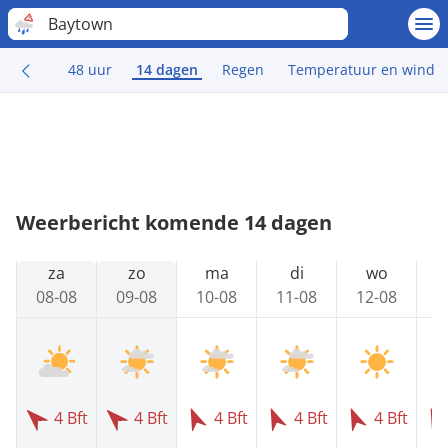
Baytown
48 uur
14 dagen
Regen
Temperatuur en wind
Weerbericht komende 14 dagen
za
zo
ma
di
wo
08-08
09-08
10-08
11-08
12-08
1
4 Bft
4 Bft
4 Bft
4 Bft
4 Bft