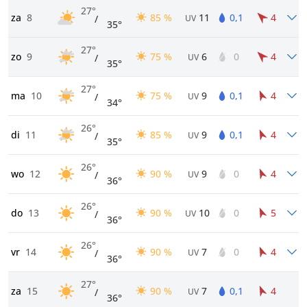
27°
za
8
85 %
11
0,1
4
/
UV
35°
27°
zo
9
75 %
6
0
4
/
UV
35°
27°
ma
10
75 %
9
0,1
4
/
UV
34°
26°
di
11
85 %
9
0,1
4
/
UV
35°
26°
wo
12
90 %
9
0
4
/
UV
36°
26°
do
13
90 %
10
0
5
/
UV
36°
26°
vr
14
90 %
7
0
4
/
UV
36°
27°
za
15
90 %
7
0,1
4
/
UV
36°