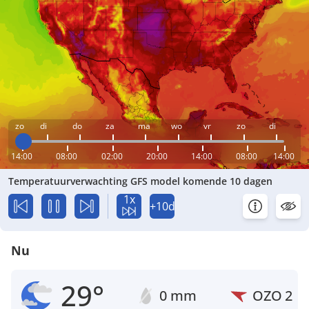
zo
di
do
za
ma
wo
vr
zo
di
14:00
08:00
02:00
20:00
14:00
08:00
14:00
Temperatuurverwachting GFS model komende 10 dagen
1x
+10d
Nu
29°
0 mm
OZO
2