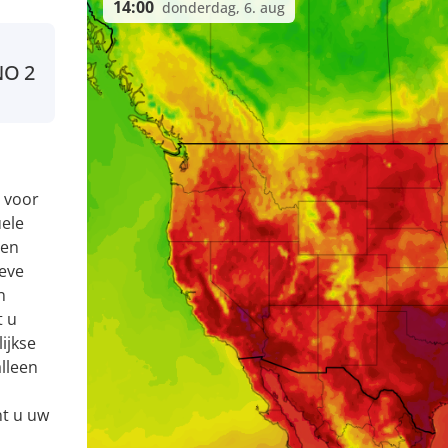
14:00
donderdag, 6. aug
NO
2
 voor
uele
 en
eve
n
t u
ijkse
alleen
nt u uw