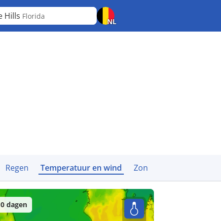
e Hills
Florida
NL
Regen
Temperatuur en wind
Zon
0 dagen