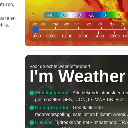
aturen,
°C
-80
-60
-40
-20
0
20
bare en
do
za
ma
wo
vr
zo
di
do
za
ills.
14:00
08:00
02:00
20:00
14:00
08:00
14
Voor de echte weerliefhebber!
I'm Weather
Modelgegevens:
Alle bekende atmosfeer- e
golfmodellen GFS, ICON, ECMWF-BNL+ etc.
Nu uitgezonden:
Gedetailleerde
radarvoorspelling, satelliet en bliksem wereld
Klimaat:
Tijdreeks van het klimaatmodel ERA