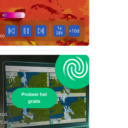
40
60
1x
+10d
:00
n
Probeer het
gratis
wijd.
5 in