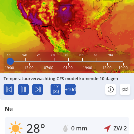
zo
wo
vr
zo
di
do
za
ma
19:00
13:00
07:00
01:00
19:00
13:00
19:00
Temperatuurverwachting GFS model komende 10 dagen
1x
+10d
Nu
28°
0 mm
ZW
2