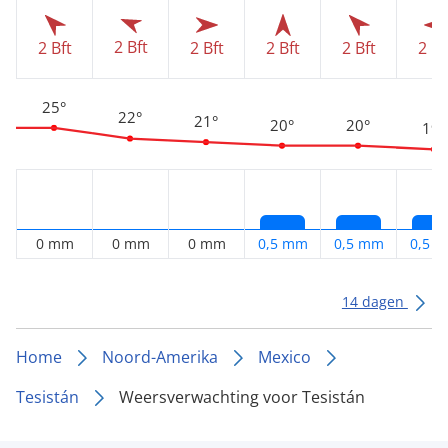
2 Bft
2 Bft
2 Bft
2 Bft
2 Bft
2 Bf
25°
22°
21°
20°
20°
19°
0 mm
0 mm
0 mm
0,5 mm
0,5 mm
0,5 
14 dagen
Home
Noord-Amerika
Mexico
Tesistán
Weersverwachting voor Tesistán