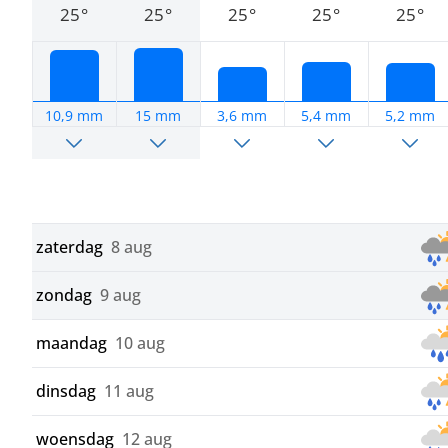
25°
25°
25°
25°
25°
10,9 mm
15 mm
3,6 mm
5,4 mm
5,2 mm
zaterdag
8 aug
zondag
9 aug
maandag
10 aug
dinsdag
11 aug
woensdag
12 aug