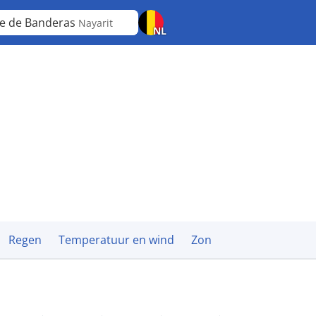
le de Banderas
Nayarit
NL
Regen
Temperatuur en wind
Zon