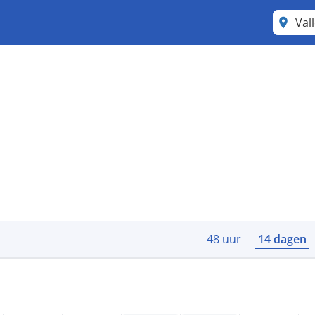
Val
48 uur
14 dagen