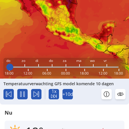
do
zo
di
do
za
ma
wo
vr
18:00
12:00
06:00
00:00
18:00
12:00
18:00
Temperatuurverwachting GFS model komende 10 dagen
1x
+10d
Nu