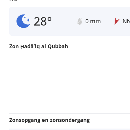
28°
0 mm
N
Zon Ḩadā’iq al Qubbah
Zonsopgang en zonsondergang