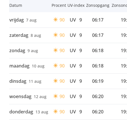
Datum
Procent
UV-index
Zonsopgang
Zonson
vrijdag
90
UV
9
06:17
19
7 aug
zaterdag
90
UV
9
06:17
19
8 aug
zondag
90
UV
9
06:18
19
9 aug
maandag
90
UV
9
06:18
19
10 aug
dinsdag
90
UV
9
06:19
19
11 aug
woensdag
90
UV
9
06:20
19
12 aug
donderdag
90
UV
9
06:20
19
13 aug