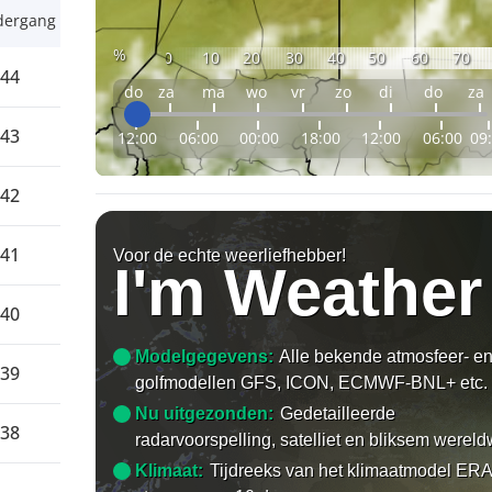
dergang
%
0
10
20
30
40
50
60
70
:44
do
za
ma
wo
vr
zo
di
do
za
:43
12:00
06:00
00:00
18:00
12:00
06:00
09
:42
:41
Voor de echte weerliefhebber!
I'm Weather
:40
Modelgegevens:
Alle bekende atmosfeer- e
:39
golfmodellen GFS, ICON, ECMWF-BNL+ etc.
Nu uitgezonden:
Gedetailleerde
:38
radarvoorspelling, satelliet en bliksem wereld
Klimaat:
Tijdreeks van het klimaatmodel ERA