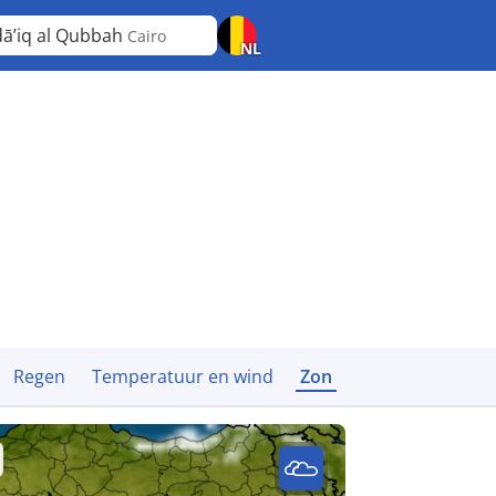
ā’iq al Qubbah
Cairo
NL
Regen
Temperatuur en wind
Zon