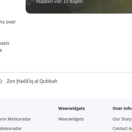
stappen van 10 dagen.
ns over
basis
e
Zon Ḩadā’iq al Qubbah
Weerwidgets
Over Inf
larm Meteoradar
Weerwidgets
Our Story
 Meteoradar
Contact e