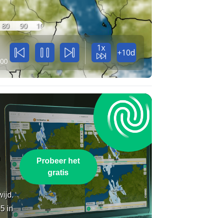
80
90
100
1x
+10d
:00
n
Probeer het
gratis
wijd.
5 in