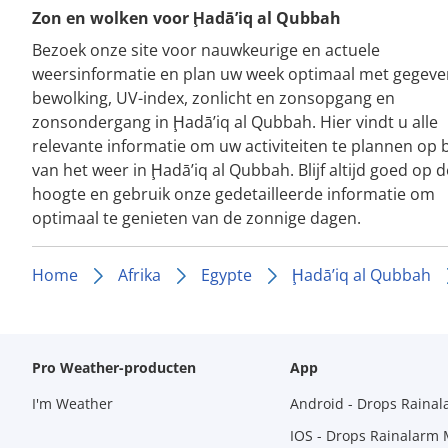
Zon en wolken voor Ḩadā’iq al Qubbah
Bezoek onze site voor nauwkeurige en actuele
weersinformatie en plan uw week optimaal met gegeve
bewolking, UV-index, zonlicht en zonsopgang en
zonsondergang in Ḩadā’iq al Qubbah. Hier vindt u alle
relevante informatie om uw activiteiten te plannen op 
van het weer in Ḩadā’iq al Qubbah. Blijf altijd goed op d
hoogte en gebruik onze gedetailleerde informatie om
optimaal te genieten van de zonnige dagen.
Home
Afrika
Egypte
Ḩadā’iq al Qubbah
Pro Weather-producten
App
I'm Weather
Android - Drops Raina
IOS - Drops Rainalarm