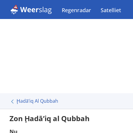
Regenradar
Satelliet
Ḩadā’iq Al Qubbah
Zon Ḩadā’iq al Qubbah
Nu