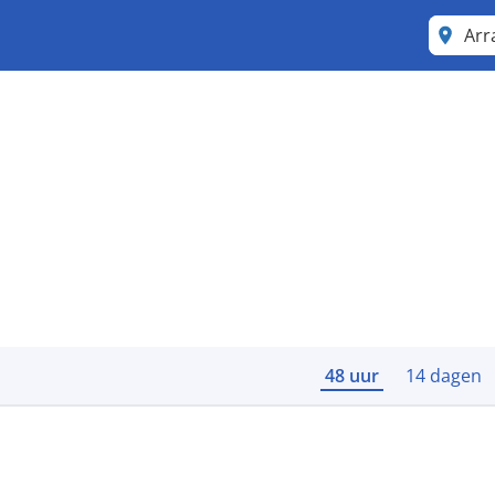
Arr
48 uur
14 dagen