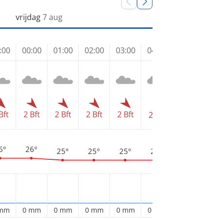
vrijdag
7 aug
:00
00:00
01:00
02:00
03:00
04:00
05:00
06
Bft
2 Bft
2 Bft
2 Bft
2 Bft
2 
2 Bft
2 Bft
6°
26°
25°
25°
25°
25°
25°
2
 mm
0 mm
0 mm
0 mm
0 mm
0 mm
0 mm
0