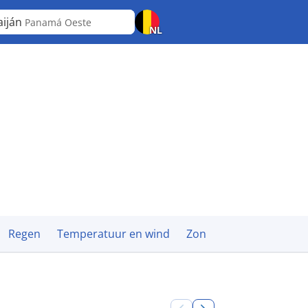
aiján
Panamá Oeste
NL
Regen
Temperatuur en wind
Zon