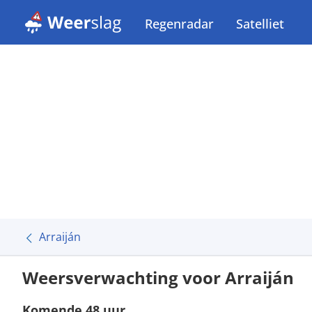
Regenradar
Satelliet
Arraiján
Weersverwachting voor Arraiján
Komende 48 uur