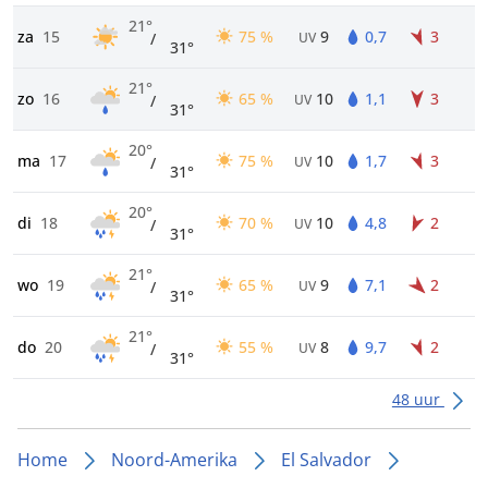
21°
za
15
75 %
9
0,7
3
/
UV
31°
21°
zo
16
65 %
10
1,1
3
/
UV
31°
20°
ma
17
75 %
10
1,7
3
/
UV
31°
20°
di
18
70 %
10
4,8
2
/
UV
31°
21°
wo
19
65 %
9
7,1
2
/
UV
31°
21°
do
20
55 %
8
9,7
2
/
UV
31°
48 uur
Home
Noord-Amerika
El Salvador