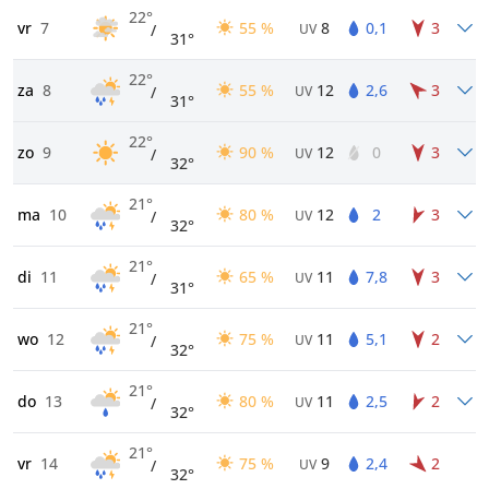
22°
vr
7
55 %
8
0,1
3
/
UV
31°
22°
za
8
55 %
12
2,6
3
/
UV
31°
22°
zo
9
90 %
12
0
3
/
UV
32°
21°
ma
10
80 %
12
2
3
/
UV
32°
21°
di
11
65 %
11
7,8
3
/
UV
31°
21°
wo
12
75 %
11
5,1
2
/
UV
32°
21°
do
13
80 %
11
2,5
2
/
UV
32°
21°
vr
14
75 %
9
2,4
2
/
UV
32°