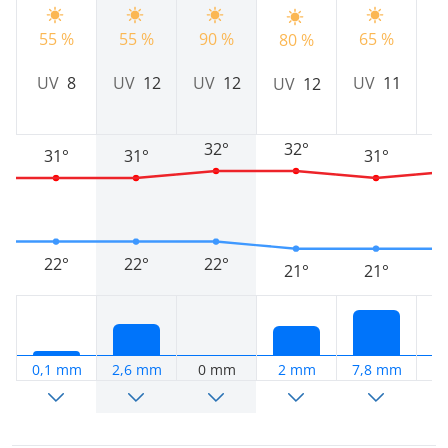
55 %
55 %
90 %
65 %
7
80 %
UV
8
UV
12
UV
12
UV
11
U
UV
12
32°
32°
31°
31°
31°
22°
22°
22°
21°
21°
0,1 mm
2,6 mm
0 mm
2 mm
7,8 mm
5