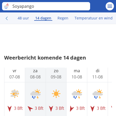
Soyapango
48 uur
14 dagen
Regen
Temperatuur en wind
Weerbericht komende 14 dagen
vr
za
zo
ma
di
07-08
08-08
09-08
10-08
11-08
1
3 Bft
3 Bft
3 Bft
3 Bft
3 Bft