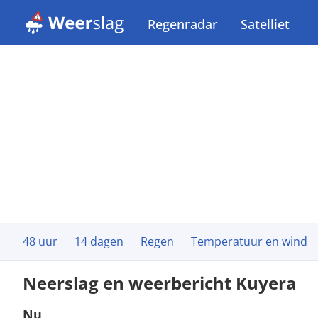
Regenradar
Satelliet
48 uur
14 dagen
Regen
Temperatuur en wind
Neerslag en weerbericht Kuyera
Nu