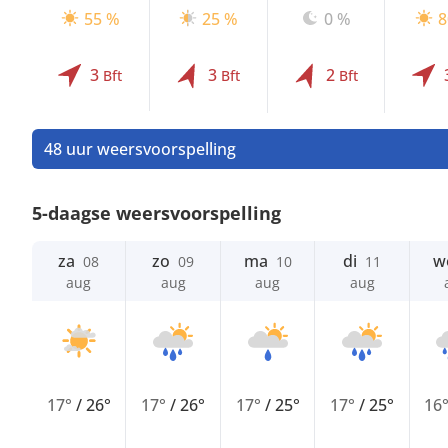
55 %
25 %
0 %
8
3
3
2
Bft
Bft
Bft
48 uur weersvoorspelling
5-daagse weersvoorspelling
za
zo
ma
di
w
08
09
10
11
aug
aug
aug
aug
17°
/
26°
17°
/
26°
17°
/
25°
17°
/
25°
16