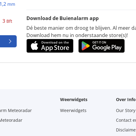
1,2
mm
Download de Buienalarm app
3
Bft
Dé beste manier om droog te blijven. Al meer d
Download hem nu in onderstaande store(s)!
Weerwidgets
Over Inf
larm Meteoradar
Weerwidgets
Our Story
 Meteoradar
Contact e
Disclaime