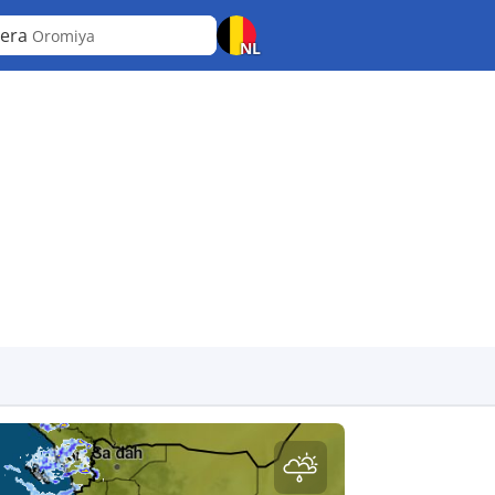
yera
Oromiya
NL