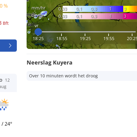
0 %
mm/hr
0,03
0,1
0,3
1
3
cm/hr
0,03
0,1
0,3
1
3
3
Bft
vr
18:25
18:55
19:25
19:55
20:2
Neerslag Kuyera
Over 10 minuten wordt het droog
o
12
aug
°
/
24°