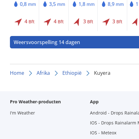
0,8
3,5
1,8
8,9
1
mm
mm
mm
mm
4
4
3
3
Bft
Bft
Bft
Bft
Weersvoorspelling 14 dagen
Home
Afrika
Ethiopië
Kuyera
Pro Weather-producten
App
I'm Weather
Android - Drops Raina
IOS - Drops Rainalarm
IOS - Meteox