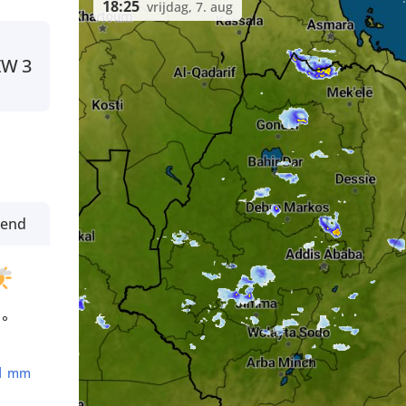
18:25
vrijdag, 7. aug
ZW
3
tend
1°
1
mm