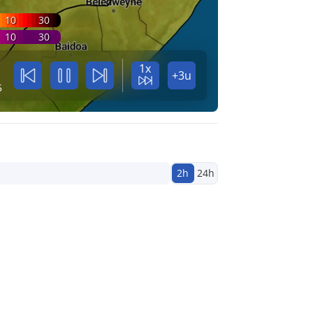
10
30
10
30
1x
+3u
5
2h
24h