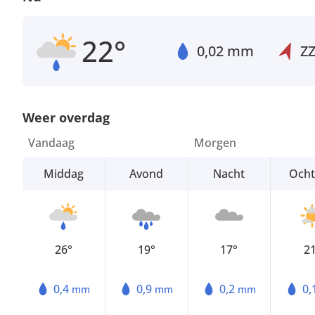
22°
0,02 mm
Z
Weer overdag
Vandaag
Morgen
Middag
Avond
Nacht
Och
26°
19°
17°
2
0,4
0,9
0,2
0,
mm
mm
mm