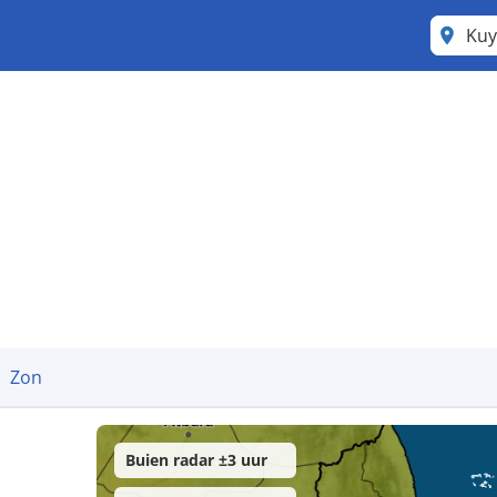
Ku
Zon
Buien radar ±3 uur