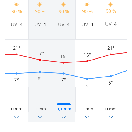
90 %
9
90 %
90 %
90 %
90 %
UV
4
UV
4
UV
4
UV
4
UV
4
21°
21°
17°
16°
15°
8°
7°
7°
5°
3°
0 mm
0 mm
0,1 mm
0 mm
0 mm
0