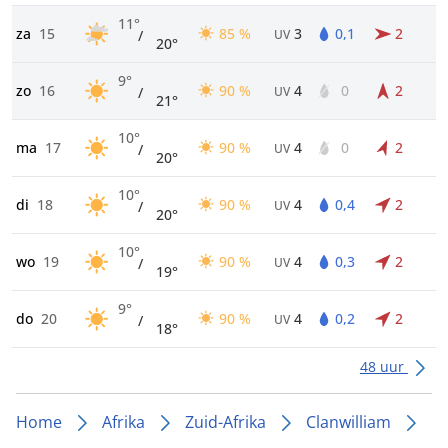
11°
za
15
85 %
3
0,1
2
/
UV
20°
9°
zo
16
90 %
4
0
2
/
UV
21°
10°
ma
17
90 %
4
0
2
/
UV
20°
10°
di
18
90 %
4
0,4
2
/
UV
20°
10°
wo
19
90 %
4
0,3
2
/
UV
19°
9°
do
20
90 %
4
0,2
2
/
UV
18°
48 uur
Home
Afrika
Zuid-Afrika
Clanwilliam