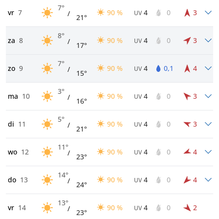
7°
vr
7
90 %
4
0
3
/
UV
21°
8°
za
8
90 %
4
0
3
/
UV
17°
7°
zo
9
90 %
4
0,1
4
/
UV
15°
3°
ma
10
90 %
4
0
3
/
UV
16°
5°
di
11
90 %
4
0
3
/
UV
21°
11°
wo
12
90 %
4
0
4
/
UV
23°
14°
do
13
90 %
4
0
4
/
UV
24°
13°
vr
14
90 %
4
0
2
/
UV
23°