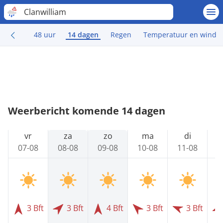
Clanwilliam
48 uur
14 dagen
Regen
Temperatuur en wind
Weerbericht komende 14 dagen
vr
za
zo
ma
di
07-08
08-08
09-08
10-08
11-08
1
3 Bft
3 Bft
4 Bft
3 Bft
3 Bft