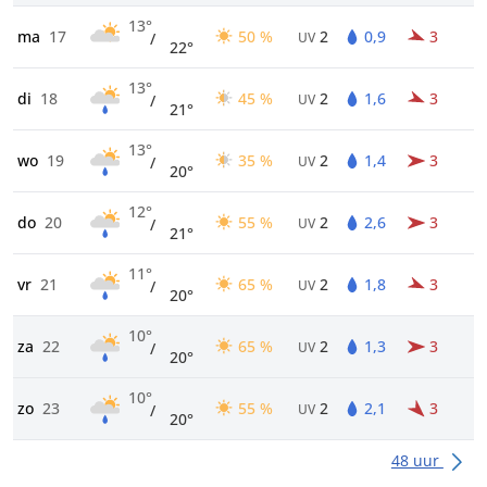
13°
ma
17
50 %
2
0,9
3
/
UV
22°
13°
di
18
45 %
2
1,6
3
/
UV
21°
13°
wo
19
35 %
2
1,4
3
/
UV
20°
12°
do
20
55 %
2
2,6
3
/
UV
21°
11°
vr
21
65 %
2
1,8
3
/
UV
20°
10°
za
22
65 %
2
1,3
3
/
UV
20°
10°
zo
23
55 %
2
2,1
3
/
UV
20°
48 uur