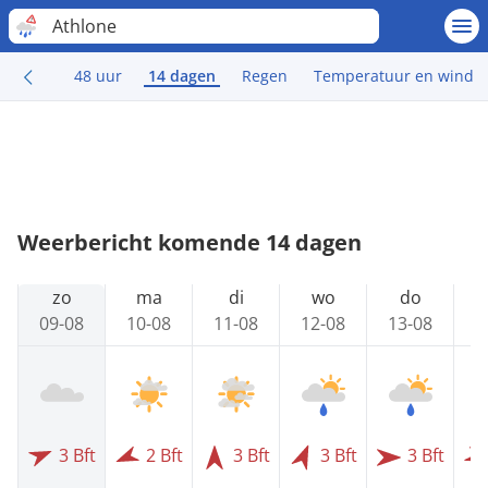
Athlone
48 uur
14 dagen
Regen
Temperatuur en wind
Weerbericht komende 14 dagen
zo
ma
di
wo
do
09-08
10-08
11-08
12-08
13-08
1
3 Bft
2 Bft
3 Bft
3 Bft
3 Bft