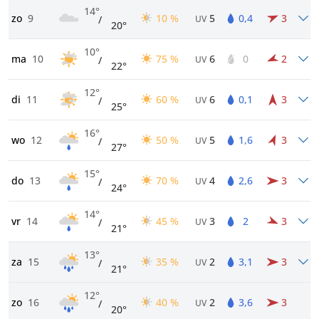
14°
zo
9
10 %
5
0,4
3
/
UV
20°
10°
ma
10
75 %
6
0
2
/
UV
22°
12°
di
11
60 %
6
0,1
3
/
UV
25°
16°
wo
12
50 %
5
1,6
3
/
UV
27°
15°
do
13
70 %
4
2,6
3
/
UV
24°
14°
vr
14
45 %
3
2
3
/
UV
21°
13°
za
15
35 %
2
3,1
3
/
UV
21°
12°
zo
16
40 %
2
3,6
3
/
UV
20°