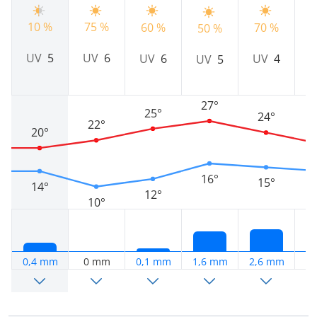
10 %
75 %
4
60 %
70 %
50 %
UV
5
UV
6
UV
6
UV
4
UV
5
27°
25°
24°
22°
20°
16°
15°
14°
12°
10°
0,4 mm
0 mm
0,1 mm
1,6 mm
2,6 mm
2