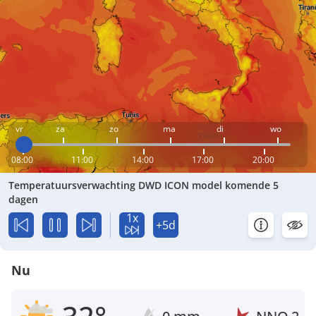
vr
za
zo
ma
di
wo
08:00
11:00
14:00
17:00
20:00
Temperatuursverwachting DWD ICON model komende 5
dagen
1x
+5d
Nu