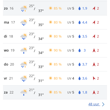
25°
zo
16
85 %
5
1,9
2
/
UV
37°
23°
ma
17
80 %
5
4,4
2
/
UV
35°
23°
di
18
80 %
5
3,5
2
/
UV
34°
23°
wo
19
90 %
5
3
2
/
UV
34°
23°
do
20
85 %
5
3,7
2
/
UV
33°
22°
vr
21
80 %
4
3,6
2
/
UV
31°
21°
za
22
85 %
5
1,8
2
/
UV
31°
48 uur