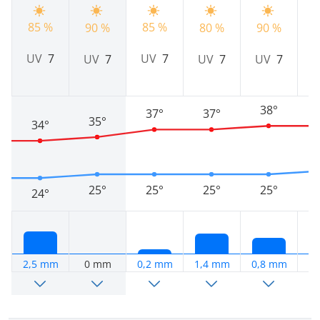
85 %
85 %
9
90 %
80 %
90 %
UV
7
UV
7
UV
7
UV
7
UV
7
38°
37°
37°
35°
34°
25°
25°
25°
25°
24°
2,5 mm
0 mm
0,2 mm
1,4 mm
0,8 mm
0