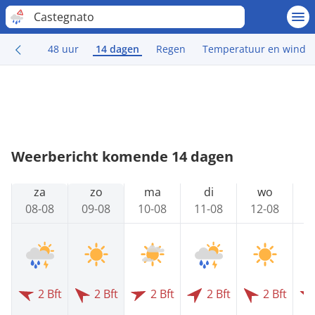
Castegnato
48 uur
14 dagen
Regen
Temperatuur en wind
Weerbericht komende 14 dagen
za
zo
ma
di
wo
08-08
09-08
10-08
11-08
12-08
1
2 Bft
2 Bft
2 Bft
2 Bft
2 Bft