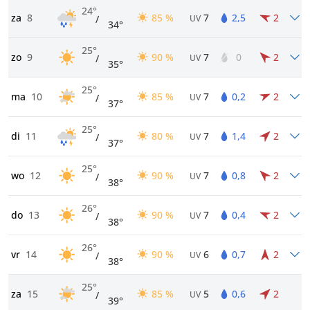
24°
za
8
85 %
7
2,5
2
/
UV
34°
25°
zo
9
90 %
7
0
2
/
UV
35°
25°
ma
10
85 %
7
0,2
2
/
UV
37°
25°
di
11
80 %
7
1,4
2
/
UV
37°
25°
wo
12
90 %
7
0,8
2
/
UV
38°
26°
do
13
90 %
7
0,4
2
/
UV
38°
26°
vr
14
90 %
6
0,7
2
/
UV
38°
25°
za
15
85 %
5
0,6
2
/
UV
39°