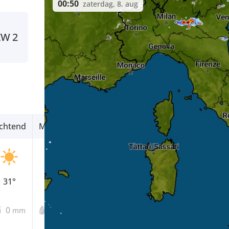
00:50
zaterdag, 8. aug
ZW
2
chtend
Middag
Avond
31°
32°
28°
0
0
0
mm
mm
mm