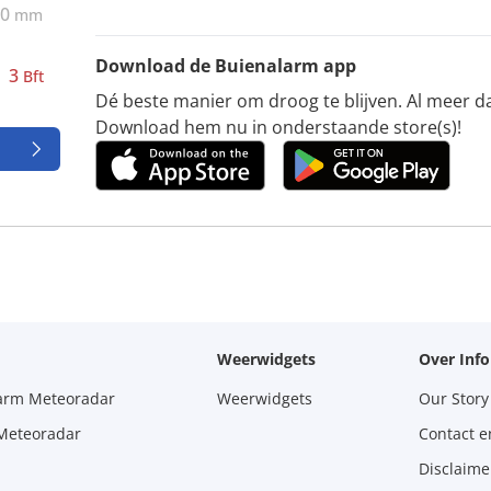
0
mm
Download de Buienalarm app
3
Bft
Dé beste manier om droog te blijven. Al meer d
Download hem nu in onderstaande store(s)!
Weerwidgets
Over Inf
larm Meteoradar
Weerwidgets
Our Story
 Meteoradar
Contact e
Disclaime