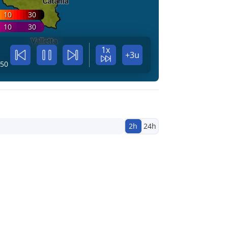
10
30
10
30
1x
+3u
:50
2h
24h