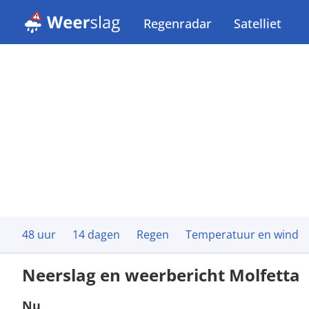
Regenradar
Satelliet
48 uur
14 dagen
Regen
Temperatuur en wind
Neerslag en weerbericht Molfetta
Nu