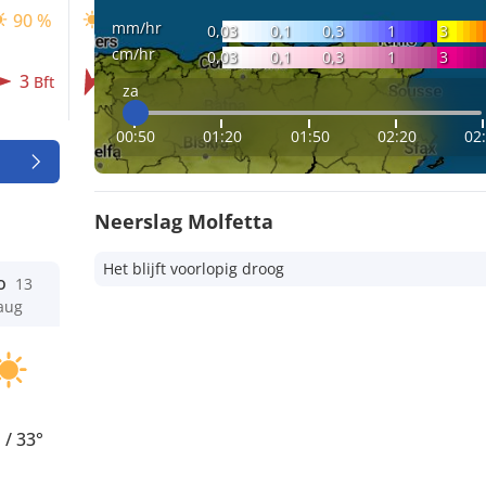
90 %
90 %
90 %
mm/hr
0,03
0,1
0,3
1
3
cm/hr
0,03
0,1
0,3
1
3
3
3
2
Bft
Bft
Bft
za
00:50
01:20
01:50
02:20
02
Neerslag Molfetta
Het blijft voorlopig droog
o
13
aug
°
/
33°