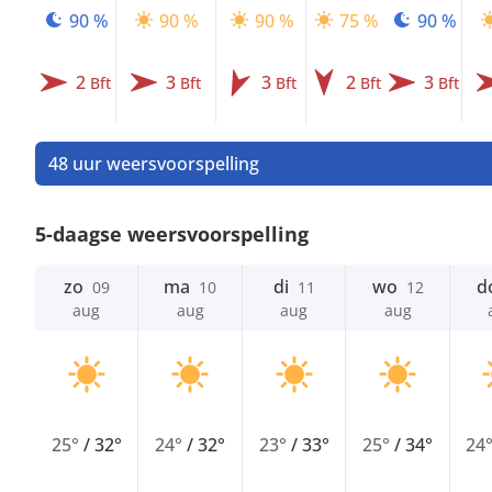
90 %
90 %
90 %
75 %
90 %
2
3
3
2
3
Bft
Bft
Bft
Bft
Bft
48 uur weersvoorspelling
5-daagse weersvoorspelling
zo
ma
di
wo
d
09
10
11
12
aug
aug
aug
aug
25°
/
32°
24°
/
32°
23°
/
33°
25°
/
34°
24