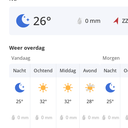
26°
0 mm
Z
Weer overdag
Vandaag
Morgen
Nacht
Ochtend
Middag
Avond
Nacht
O
25°
32°
32°
28°
25°
0
0
0
0
0
mm
mm
mm
mm
mm