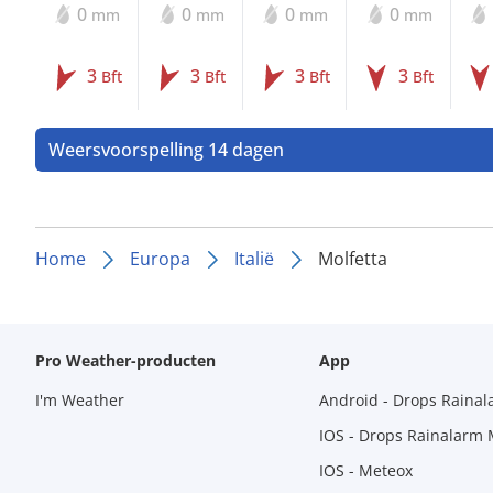
0
0
0
0
mm
mm
mm
mm
3
3
3
3
Bft
Bft
Bft
Bft
Weersvoorspelling 14 dagen
Home
Europa
Italië
Molfetta
Pro Weather-producten
App
I'm Weather
Android - Drops Raina
IOS - Drops Rainalarm
IOS - Meteox