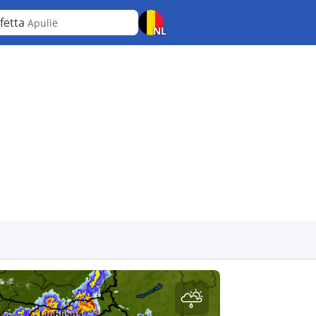
fetta
Apulië
NL