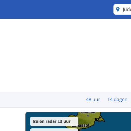
Jud
48 uur
14 dagen
Buien radar ±3 uur