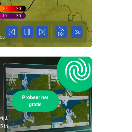
10
30
10
30
1x
+3u
:50
n
Probeer het
gratis
wijd.
5 in