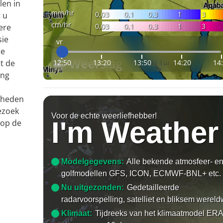
len in
mm/hr
0,03
0,1
0,3
1
3
 u
cm/hr
0,03
0,1
0,3
1
3
ere
sie
vr
le
12:50
13:20
13:50
14:20
14
t de
ing
gheden
ezoek
Voor de echte weerliefhebber!
I'm Weather
 op de
Modelgegevens:
Alle bekende atmosfeer- e
golfmodellen GFS, ICON, ECMWF-BNL+ etc.
Nu uitgezonden:
Gedetailleerde
radarvoorspelling, satelliet en bliksem wereld
Klimaat:
Tijdreeks van het klimaatmodel ERA