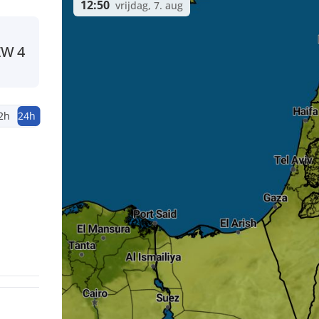
12:50
vrijdag, 7. aug
ZW
4
2h
24h