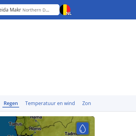
eida Makr
Northern District
NL
Regen
Temperatuur en wind
Zon