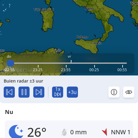
do
vr
22:55
23:25
23:55
00:25
00:55
Buien radar ±3 uur
1x
+3u
Nu
26°
0 mm
NNW
1