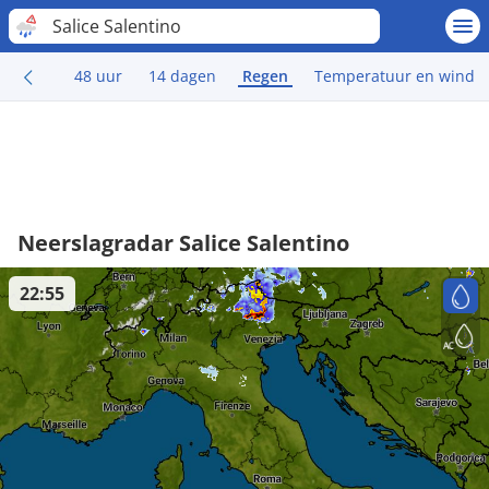
Salice Salentino
48 uur
14 dagen
Regen
Temperatuur en wind
Neerslagradar Salice Salentino
22:55