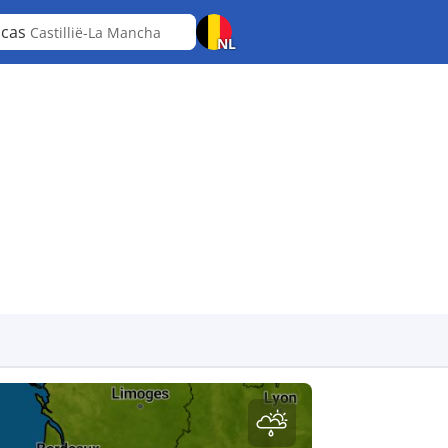
escas
Castillië-La Mancha
NL