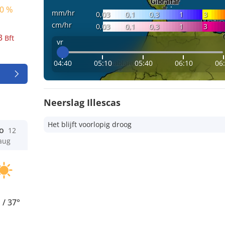
0 %
mm/hr
0,03
0,1
0,3
1
3
cm/hr
0,03
0,1
0,3
1
3
3
Bft
vr
04:40
05:10
05:40
06:10
06
Neerslag Illescas
Het blijft voorlopig droog
o
12
aug
°
/
37°