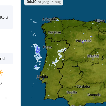
04:40
vrijdag, 7. aug
NO
2
ond
4°
0
mm