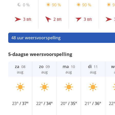
0 %
90 %
90 %
9
3
2
3
Bft
Bft
Bft
48 uur weersvoorspelling
5-daagse weersvoorspelling
za
zo
ma
di
w
08
09
10
11
aug
aug
aug
aug
23°
/
37°
22°
/
34°
20°
/
35°
21°
/
36°
22