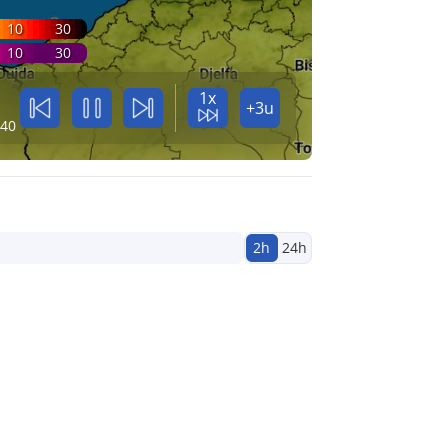
10
30
10
30
1x
+3u
:40
2h
24h