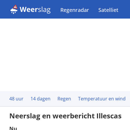
Regenradar
Satelliet
48 uur
14 dagen
Regen
Temperatuur en wind
Neerslag en weerbericht Illescas
Nu