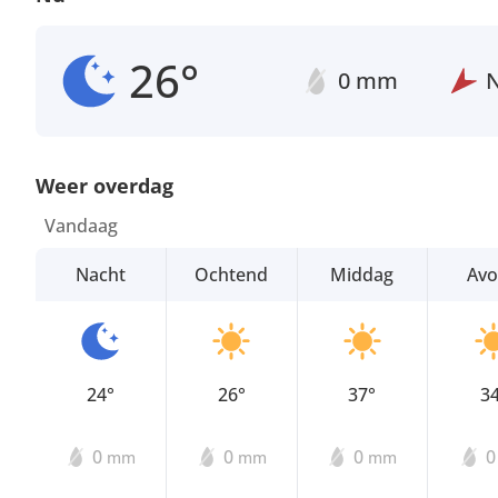
26°
0 mm
Weer overdag
Vandaag
Nacht
Ochtend
Middag
Av
24°
26°
37°
3
0
0
0
mm
mm
mm