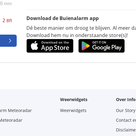
0
mm
Download de Buienalarm app
2
Bft
Dé beste manier om droog te blijven. Al meer d
Download hem nu in onderstaande store(s)!
Weerwidgets
Over Inf
larm Meteoradar
Weerwidgets
Our Story
 Meteoradar
Contact e
Disclaime