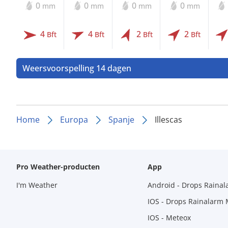
0
0
0
0
mm
mm
mm
mm
4
4
2
2
Bft
Bft
Bft
Bft
Weersvoorspelling 14 dagen
Home
Europa
Spanje
Illescas
Pro Weather-producten
App
I'm Weather
Android - Drops Raina
IOS - Drops Rainalarm
IOS - Meteox