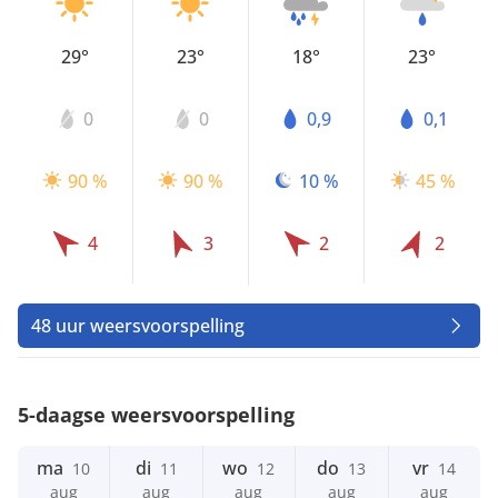
29°
23°
18°
23°
0
0
0,9
0,1
90 %
90 %
10 %
45 %
4
3
2
2
48 uur weersvoorspelling
5-daagse weersvoorspelling
ma
di
wo
do
vr
10
11
12
13
14
aug
aug
aug
aug
aug