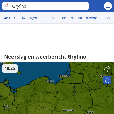
Gryfino
48 uur
14 dagen
Regen
Temperatuur en wind
Zon
Neerslag en weerbericht Gryfino
18:25