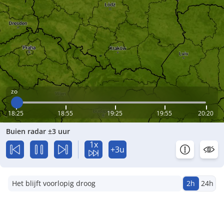
zo
18:25
18:55
19:25
19:55
20:20
Buien radar ±3 uur
1x
+3u
Het blijft voorlopig droog
2h
24h