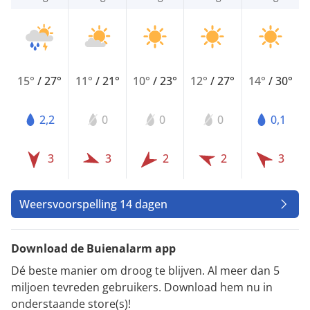
15°
/
27°
11°
/
21°
10°
/
23°
12°
/
27°
14°
/
30°
2,2
0
0
0
0,1
3
3
2
2
3
Weersvoorspelling 14 dagen
Download de Buienalarm app
Dé beste manier om droog te blijven. Al meer dan 5
miljoen tevreden gebruikers. Download hem nu in
onderstaande store(s)!