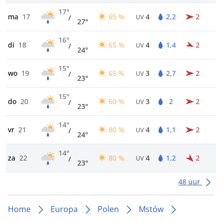
17°
ma
17
65 %
4
2,2
2
/
UV
27°
16°
di
18
65 %
4
1,4
2
/
UV
24°
15°
wo
19
65 %
3
2,7
2
/
UV
23°
15°
do
20
60 %
3
2
2
/
UV
23°
14°
vr
21
80 %
4
1,1
2
/
UV
24°
14°
za
22
80 %
4
1,2
2
/
UV
23°
48 uur
Home
Europa
Polen
Mstów