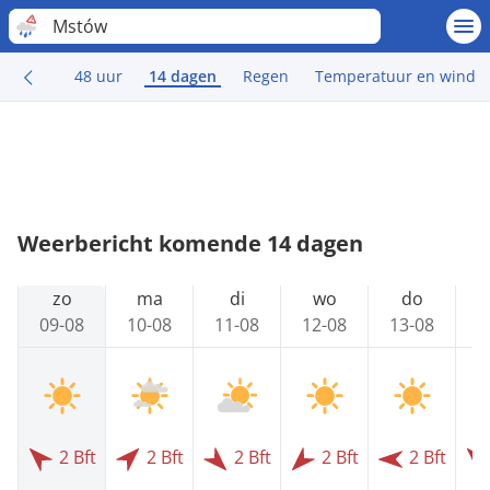
Mstów
48 uur
14 dagen
Regen
Temperatuur en wind
Weerbericht komende 14 dagen
zo
ma
di
wo
do
09-08
10-08
11-08
12-08
13-08
1
2 Bft
2 Bft
2 Bft
2 Bft
2 Bft