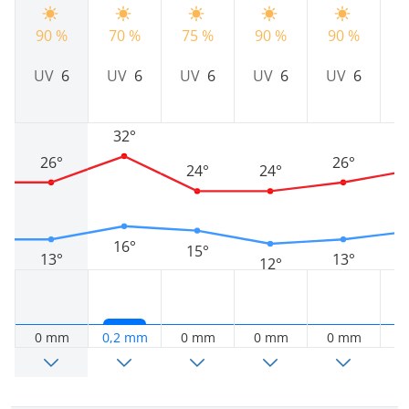
90 %
70 %
75 %
90 %
90 %
9
UV
6
UV
6
UV
6
UV
6
UV
6
32°
26°
26°
24°
24°
16°
15°
13°
13°
12°
0 mm
0,2 mm
0 mm
0 mm
0 mm
0