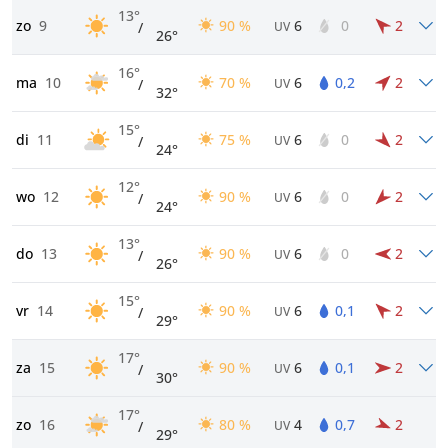
13°
zo
9
90 %
6
0
2
/
UV
26°
16°
ma
10
70 %
6
0,2
2
/
UV
32°
15°
di
11
75 %
6
0
2
/
UV
24°
12°
wo
12
90 %
6
0
2
/
UV
24°
13°
do
13
90 %
6
0
2
/
UV
26°
15°
vr
14
90 %
6
0,1
2
/
UV
29°
17°
za
15
90 %
6
0,1
2
/
UV
30°
17°
zo
16
80 %
4
0,7
2
/
UV
29°