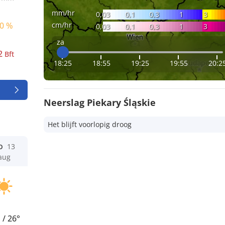
mm/hr
0,03
0,1
0,3
1
3
cm/hr
0 %
0,03
0,1
0,3
1
3
za
2
Bft
18:25
18:55
19:25
19:55
20:2
Neerslag Piekary Śląskie
Het blijft voorlopig droog
o
13
aug
°
/
26°