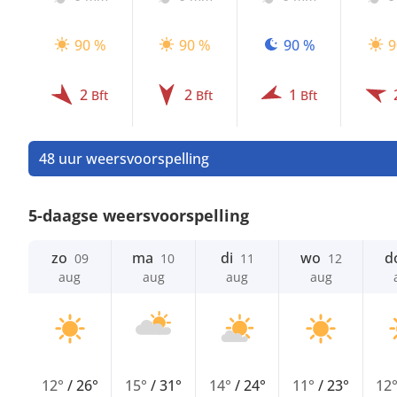
90 %
90 %
90 %
9
2
2
1
Bft
Bft
Bft
48 uur weersvoorspelling
5-daagse weersvoorspelling
zo
ma
di
wo
d
09
10
11
12
aug
aug
aug
aug
12°
/
26°
15°
/
31°
14°
/
24°
11°
/
23°
12