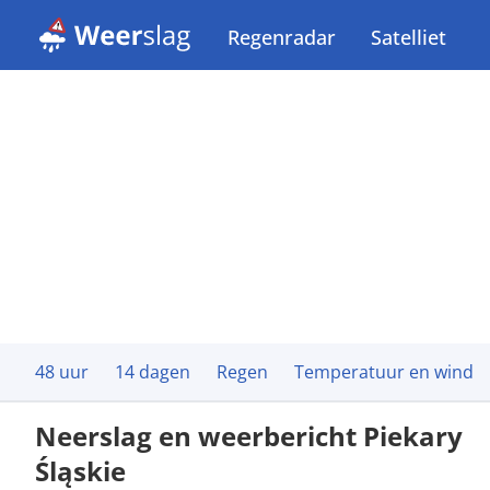
Regenradar
Satelliet
48 uur
14 dagen
Regen
Temperatuur en wind
Neerslag en weerbericht Piekary
Śląskie