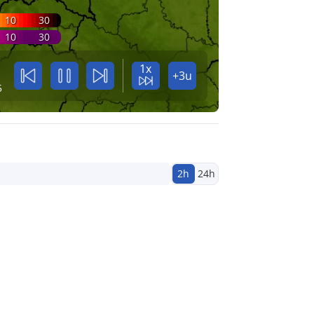
10
30
10
30
1x
+3u
5
2h
24h