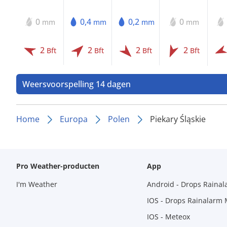
0
0,4
0,2
0
mm
mm
mm
mm
2
2
2
2
Bft
Bft
Bft
Bft
Weersvoorspelling 14 dagen
Home
Europa
Polen
Piekary Śląskie
Pro Weather-producten
App
I'm Weather
Android - Drops Raina
IOS - Drops Rainalarm
IOS - Meteox