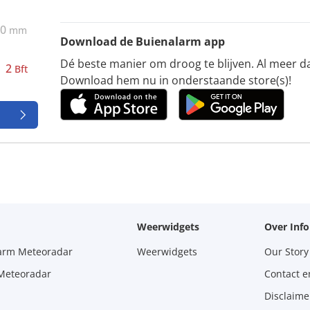
0
mm
Download de Buienalarm app
Dé beste manier om droog te blijven. Al meer d
2
Bft
Download hem nu in onderstaande store(s)!
Weerwidgets
Over Inf
larm Meteoradar
Weerwidgets
Our Story
 Meteoradar
Contact e
Disclaime