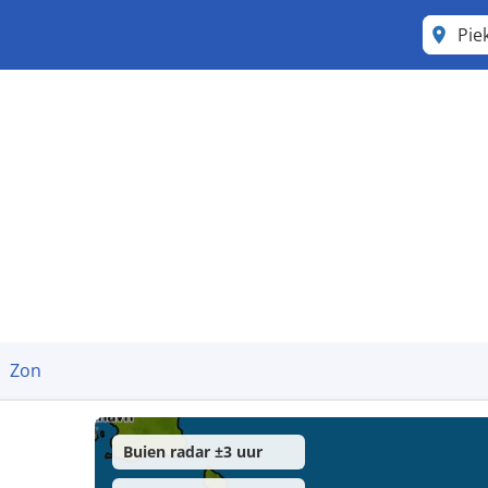
Pie
Zon
Buien radar ±3 uur