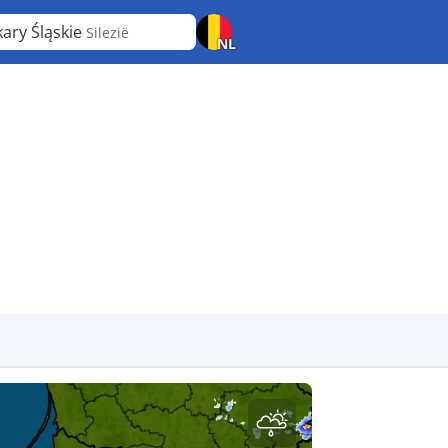
kary Śląskie
Silezië
NL