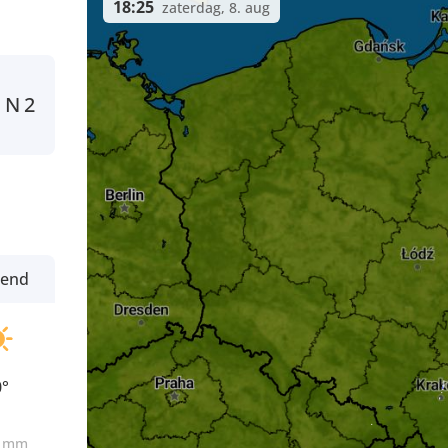
18:25
zaterdag, 8. aug
N
2
tend
0°
0
mm