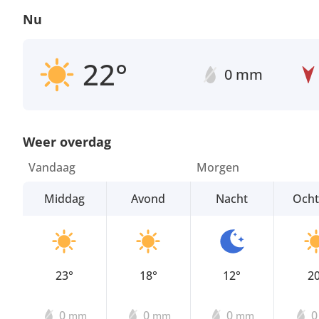
Nu
22°
0 mm
Weer overdag
Vandaag
Morgen
Middag
Avond
Nacht
Och
23°
18°
12°
2
0
0
0
mm
mm
mm