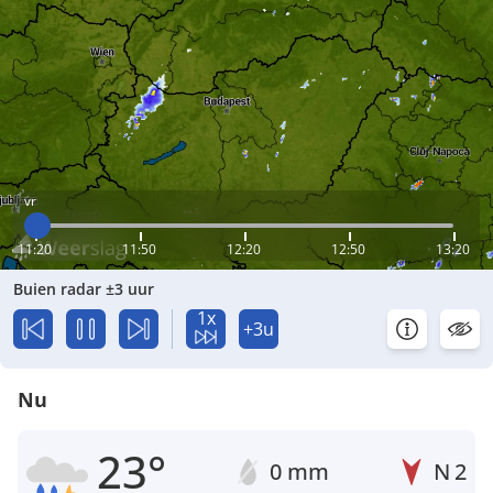
vr
11:20
11:50
12:20
12:50
13:20
Buien radar ±3 uur
1x
+3u
Nu
23°
0 mm
N
2