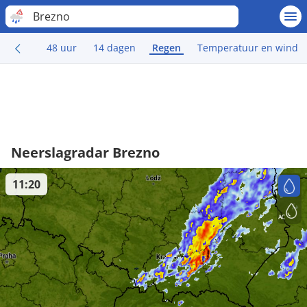
Brezno
48 uur
14 dagen
Regen
Temperatuur en wind
Neerslagradar Brezno
11:20