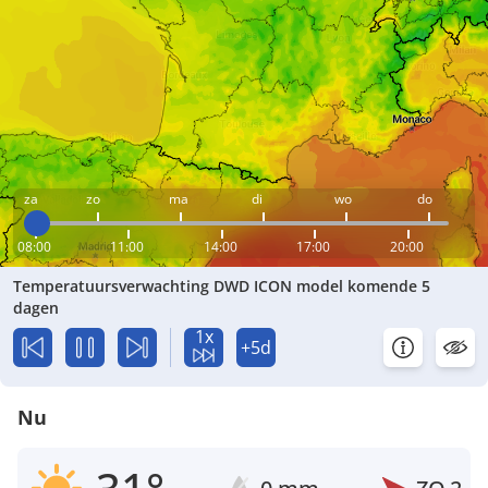
za
zo
ma
di
wo
do
08:00
11:00
14:00
17:00
20:00
Temperatuursverwachting DWD ICON model komende 5
dagen
1x
+5d
Nu