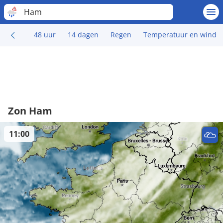
Ham
48 uur
14 dagen
Regen
Temperatuur en wind
Zon Ham
11:00