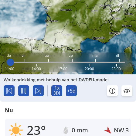
do
vr
za
zo
ma
di
11:00
14:00
17:00
20:00
23:00
Wolkendekking met behulp van het DWDEU-model
1x
+5d
Nu
23°
0 mm
NW
3