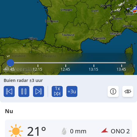
vr
11:45
12:15
12:45
13:15
13:45
Buien radar ±3 uur
1x
+3u
Nu
21°
0 mm
ONO
2