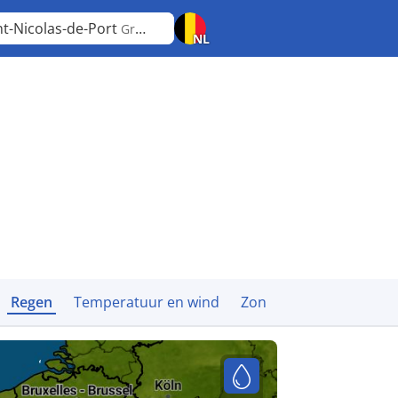
nt-Nicolas-de-Port
Grand Est
NL
Regen
Temperatuur en wind
Zon