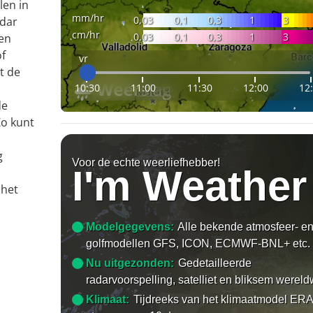
len in
mm/hr
0,03
0,1
0,3
1
3
adar
cm/hr
0,03
0,1
0,3
1
3
en
of
vr
t de
10:30
11:00
11:30
12:00
12
de
Zo kunt
g
Voor de echte weerliefhebber!
I'm Weather
 het
Modelgegevens:
Alle bekende atmosfeer- e
golfmodellen GFS, ICON, ECMWF-BNL+ etc.
Nu uitgezonden:
Gedetailleerde
radarvoorspelling, satelliet en bliksem wereld
Klimaat:
Tijdreeks van het klimaatmodel ERA