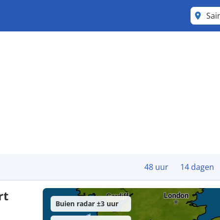
Sai
48 uur
14 dagen
rt
Buien radar ±3 uur