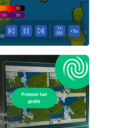
10
30
10
30
1x
+3u
:30
n
Probeer het
gratis
wijd.
5 in