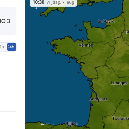
10:30
vrijdag, 7. aug
NO
3
2h
24h