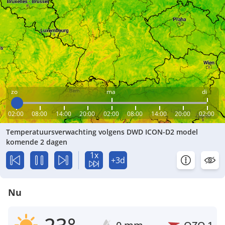
zo
ma
di
02:00
08:00
14:00
20:00
02:00
08:00
14:00
20:00
02:00
Temperatuursverwachting volgens DWD ICON-D2 model
komende 2 dagen
1x
+3d
Nu