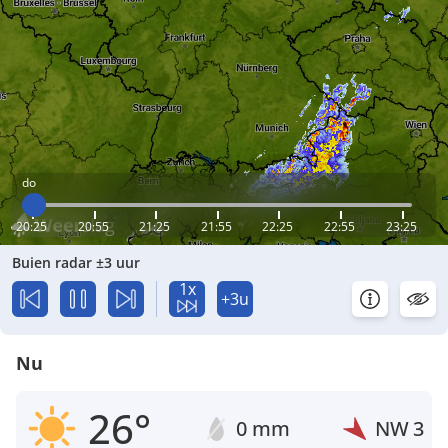
do
20:25
20:55
21:25
21:55
22:25
22:55
23:25
Buien radar ±3 uur
1x
+3u
Nu
26°
0 mm
NW
3