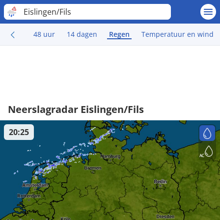
Eislingen/Fils
48 uur
14 dagen
Regen
Temperatuur en wind
Neerslagradar Eislingen/Fils
20:25