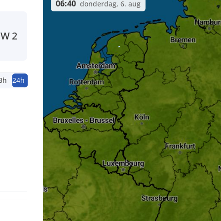
06:40
donderdag, 6. aug
W
2
3h
24h