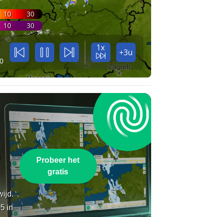
10
30
10
30
1x
+3u
0
n
Probeer het
gratis
wijd.
5 in