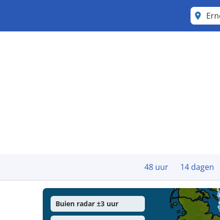
Ern
48 uur
14 dagen
Buien radar ±3 uur