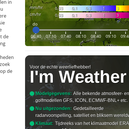
len in
mm/hr
0,03
0,1
0,3
1
3
 u
cm/hr
0,03
0,1
0,3
1
3
ere
sie
do
e
06:40
07:10
07:40
08:10
08:40
09:10
09:4
t de
ing
gheden
ezoek
Voor de echte weerliefhebber!
I'm Weather
 op de
Modelgegevens:
Alle bekende atmosfeer- e
golfmodellen GFS, ICON, ECMWF-BNL+ etc.
Nu uitgezonden:
Gedetailleerde
radarvoorspelling, satelliet en bliksem wereld
Klimaat:
Tijdreeks van het klimaatmodel ERA