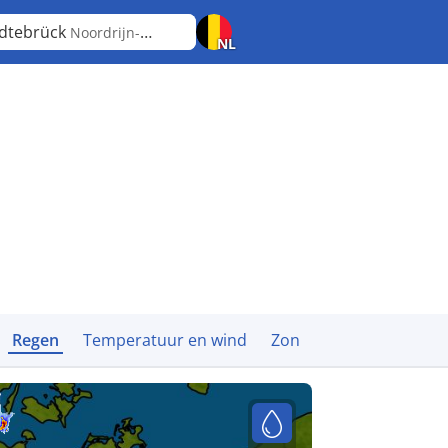
dtebrück
Noordrijn-Westfalen
NL
Regen
Temperatuur en wind
Zon