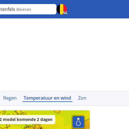
htenfels
Beieren
NL
Regen
Temperatuur en wind
Zon
2 model komende 2 dagen