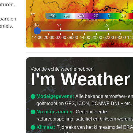
aturen,
°C
-80
-60
-40
-20
0
20
bare en
do
vr
za
nfels.
14:00
20:00
02:00
08:00
14:00
20:00
02:00
08:00
14
Voor de echte weerliefhebber!
I'm Weather
Modelgegevens:
Alle bekende atmosfeer- e
golfmodellen GFS, ICON, ECMWF-BNL+ etc.
Nu uitgezonden:
Gedetailleerde
radarvoorspelling, satelliet en bliksem wereld
Klimaat:
Tijdreeks van het klimaatmodel ERA