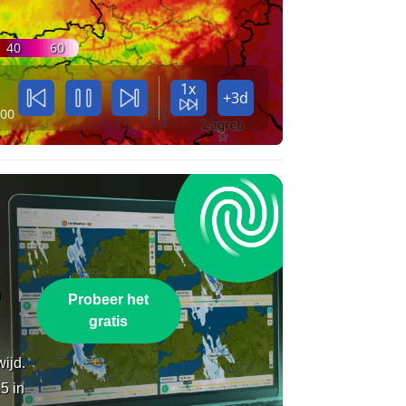
40
60
1x
+3d
:00
n
Probeer het
gratis
wijd.
5 in