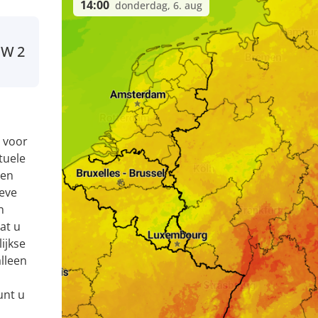
14:00
donderdag, 6. aug
NW
2
 voor
tuele
 en
eve
n
at u
ijkse
alleen
unt u