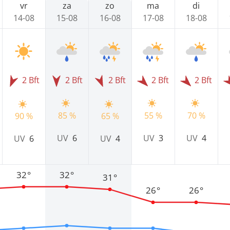
vr
za
zo
ma
di
14-08
15-08
16-08
17-08
18-08
2 Bft
2 Bft
2 Bft
2 Bft
2 Bft
85 %
55 %
70 %
90 %
65 %
UV
6
UV
3
UV
4
UV
6
UV
4
32°
32°
31°
26°
26°