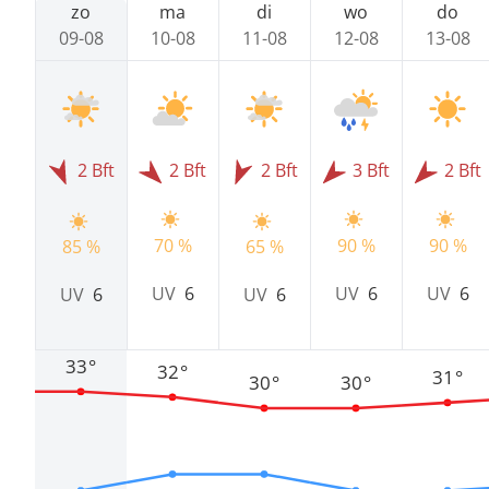
zo
ma
di
wo
do
09-08
10-08
11-08
12-08
13-08
2 Bft
2 Bft
2 Bft
3 Bft
2 Bft
70 %
90 %
90 %
85 %
65 %
UV
6
UV
6
UV
6
UV
6
UV
6
33°
32°
31°
30°
30°