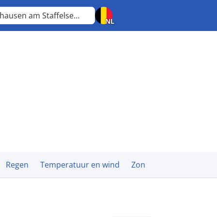
Seehausen am Staffelsee
Beieren
NL
Regen
Temperatuur en wind
Zon