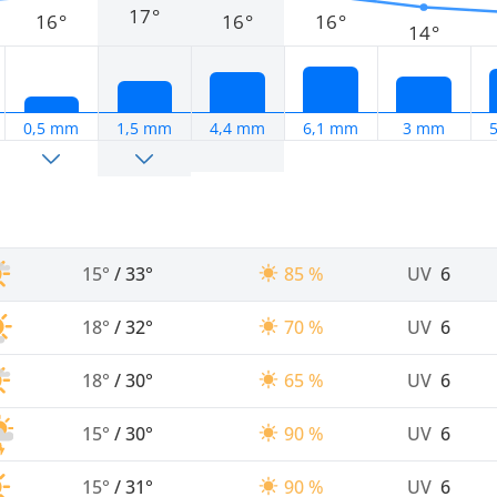
17°
16°
16°
16°
14°
0,5 mm
1,5 mm
4,4 mm
6,1 mm
3 mm
15°
/
33°
85 %
UV
6
18°
/
32°
70 %
UV
6
18°
/
30°
65 %
UV
6
15°
/
30°
90 %
UV
6
15°
/
31°
90 %
UV
6