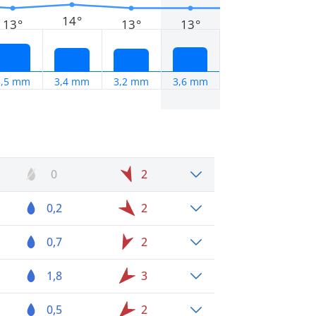
14°
13°
13°
13°
5,5 mm
3,4 mm
3,2 mm
3,6 mm
0
2
0,2
2
0,7
2
1,8
3
0,5
2